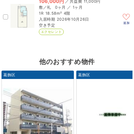
106,000円
／
11,000円
0ヶ月 ／ 1ヶ月
1R
18.58m²
4階
2026年10月26日
追加
空き予定
エクセレント
他のおすすめ物件
葛飾区
葛飾区