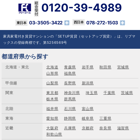
0120-39-4989
03-3505-3422
078-272-1503
家具家電付き賃貸マンションの「SETUP賃貸（セットアップ賃貸）」は、リブマ
ックスの登録商標です。第5256569号
都道府県から探す
北海道・東北
北海道
青森県
岩手県
秋田県
宮城県
山形県
福島県
甲信越
山梨県
長野県
新潟県
関東
東京都
神奈川県
埼玉県
千葉県
茨城県
栃木県
群馬県
北陸
福井県
石川県
富山県
東海
愛知県
静岡県
岐阜県
三重県
近畿
大阪府
兵庫県
京都府
奈良県
滋賀県
和歌山県