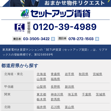
0120-39-4989
03-3505-3422
078-272-1503
家具家電付き賃貸マンションの「SETUP賃貸（セットアップ賃貸）」は、リブマ
ックスの登録商標です。第5256569号
都道府県から探す
北海道・東北
北海道
青森県
岩手県
秋田県
宮城県
山形県
福島県
甲信越
山梨県
長野県
新潟県
関東
東京都
神奈川県
埼玉県
千葉県
茨城県
栃木県
群馬県
北陸
福井県
石川県
富山県