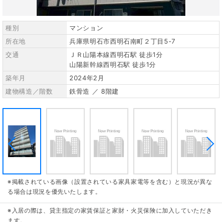
種別
マンション
所在地
兵庫県明石市西明石南町２丁目5-7
交通
ＪＲ山陽本線西明石駅 徒歩1分
山陽新幹線西明石駅 徒歩1分
築年月
2024年2月
建物構造／階数
鉄骨造 ／ 8階建
※掲載されている画像（設置されている家具家電等を含む）と現況が異な
る場合は現況を優先いたします。
※入居の際は、貸主指定の家賃保証と家財・火災保険に加入していただき
ます。