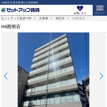
HⅡ西明石/家具家電付き賃貸物件
0
お気に入り
セットアップ賃貸TOP
兵庫県
明石市
HⅡ西明石
HⅡ西明石