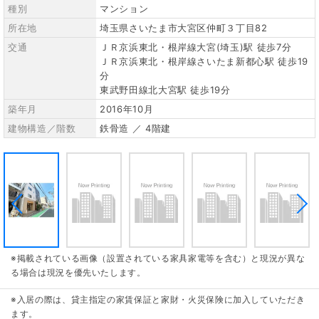
種別
マンション
所在地
埼玉県さいたま市大宮区仲町３丁目82
交通
ＪＲ京浜東北・根岸線大宮(埼玉)駅 徒歩7分
ＪＲ京浜東北・根岸線さいたま新都心駅 徒歩19
分
東武野田線北大宮駅 徒歩19分
築年月
2016年10月
建物構造／階数
鉄骨造 ／ 4階建
※掲載されている画像（設置されている家具家電等を含む）と現況が異な
る場合は現況を優先いたします。
※入居の際は、貸主指定の家賃保証と家財・火災保険に加入していただき
ます。