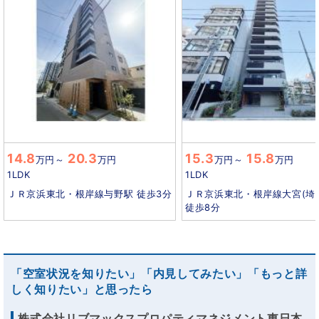
14.8
20.3
15.3
15.8
万円
～
万円
万円
～
万円
1LDK
1LDK
ＪＲ京浜東北・根岸線与野駅 徒歩3分
ＪＲ京浜東北・根岸線大宮(埼
徒歩8分
「空室状況を知りたい」「内見してみたい」「もっと詳
しく知りたい」と思ったら
株式会社リブマックスプロパティマネジメント東日本