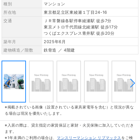
種別
マンション
所在地
東京都足立区東綾瀬１丁目24-16
交通
ＪＲ常磐線各駅停車綾瀬駅 徒歩7分
東京メトロ千代田線北綾瀬駅 徒歩17分
つくばエクスプレス青井駅 徒歩20分
築年月
2025年6月
建物構造／階数
鉄骨造 ／ 4階建
※掲載されている画像（設置されている家具家電等を含む）と現況が異な
る場合は現況を優先いたします。
※入居の際は、貸主指定の家賃保証と家財・火災保険に加入していただき
ます。
※1年未満のご利用の場合は、
マンスリーマンション リブマックス
をご検