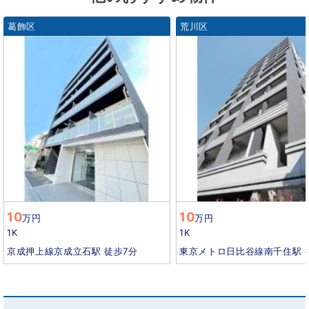
葛飾区
荒川区
10
10
万円
万円
1K
1K
京成押上線京成立石駅 徒歩7分
東京メトロ日比谷線南千住駅 