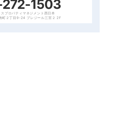
-272-1503
クスプロパティマネジメント西日本
町２丁目9-24 プレジール三宮２ 2F