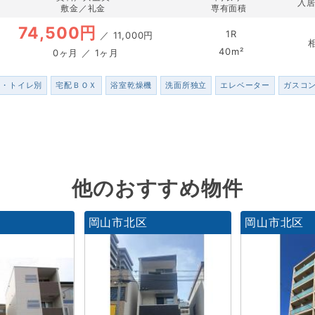
入
敷金／礼金
専有面積
74,500円
1R
／
11,000円
40m²
0ヶ月 ／ 1ヶ月
ス・トイレ別
宅配ＢＯＸ
浴室乾燥機
洗面所独立
エレベーター
ガスコ
他のおすすめ物件
岡山市北区
岡山市北区