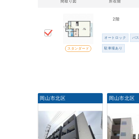
間取り図
所在階
2階
オートロック
バ
駐車場あり
スタンダード
岡山市北区
岡山市北区