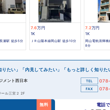
7.6
万円
7.2
万円
1K
1K
長瀬駅 徒歩5分
ＪＲ山陽本線岡山駅 徒歩10分
岡山電軌清輝橋
8分
知りたい」「内見してみたい」「もっと詳しく知りた
ジメント西日本
078
TEL
078
FAX
ール三宮２ 2F
無料
電話