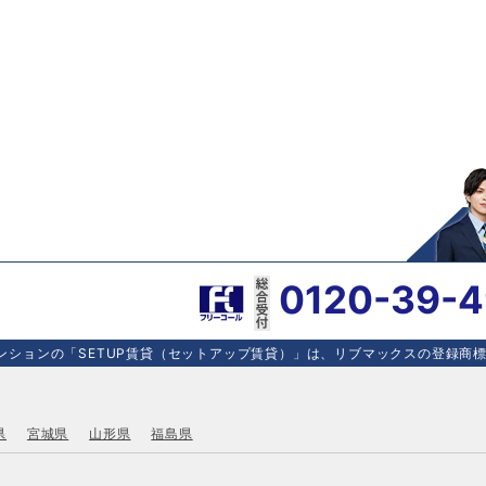
0120-39-
ションの「SETUP賃貸（セットアップ賃貸）」は、リブマックスの登録商標で
県
宮城県
山形県
福島県