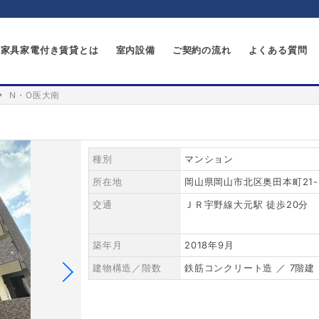
家具家電付き賃貸とは
室内設備
ご契約の流れ
よくある質問
N・O医大南
種別
マンション
所在地
岡山県岡山市北区奥田本町21-
交通
ＪＲ宇野線大元駅 徒歩20分
築年月
2018年9月
建物構造／階数
鉄筋コンクリート造 ／ 7階建