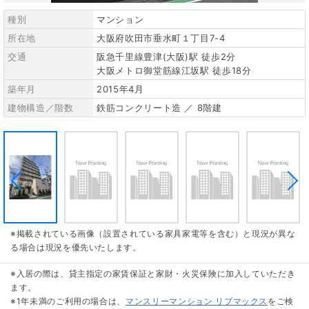
種別
マンション
所在地
大阪府吹田市垂水町１丁目7-4
交通
阪急千里線豊津(大阪)駅 徒歩2分
大阪メトロ御堂筋線江坂駅 徒歩18分
築年月
2015年4月
建物構造／階数
鉄筋コンクリート造 ／ 8階建
※掲載されている画像（設置されている家具家電等を含む）と現況が異な
る場合は現況を優先いたします。
※入居の際は、貸主指定の家賃保証と家財・火災保険に加入していただき
ます。
※1年未満のご利用の場合は、
マンスリーマンション リブマックス
をご検