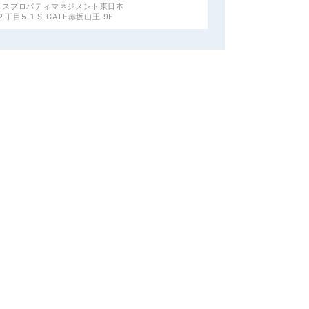
クスプロパティマネジメント東日本
目5-1 S-GATE赤坂山王 9F