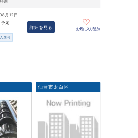
居時期
08月12日
き予定
詳細を見る
お気に入り追加
人入居可
区
仙台市太白区