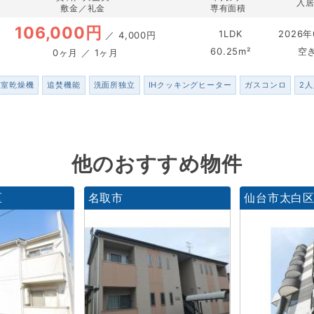
入
敷金／礼金
専有面積
106,000円
1LDK
2026年
／
4,000円
60.25m²
空
0ヶ月 ／ 1ヶ月
浴室乾燥機
追焚機能
洗面所独立
IHクッキングヒーター
ガスコンロ
2
他のおすすめ物件
区
名取市
仙台市太白