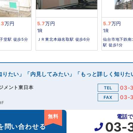
.3
万円
5.7
万円
5.7
万円
1R
1R
子堂駅 徒歩5分
ＪＲ東北本線名取駅 徒歩6分
仙台市地下鉄南
駅 徒歩1分
知りたい」「内見してみたい」「もっと詳しく知りた
ジメント東日本
03-
TEL
03-
FAX
9F
無料
電話
03-
を
問い合わせる