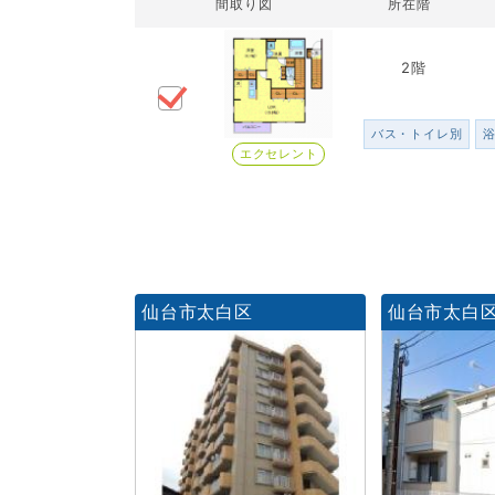
間取り図
所在階
2階
バス・トイレ別
エクセレント
仙台市太白区
仙台市太白