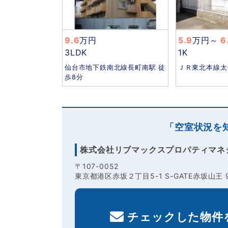
9.6
万円
5.9
万円
～
6
3LDK
1K
仙台市地下鉄南北線長町南駅 徒
ＪＲ東北本線太
歩8分
「空室状況を
株式会社リブマックスプロパティマネ
〒107-0052
東京都港区赤坂２丁目5-1 S-GATE赤坂山王 
チェックした物件