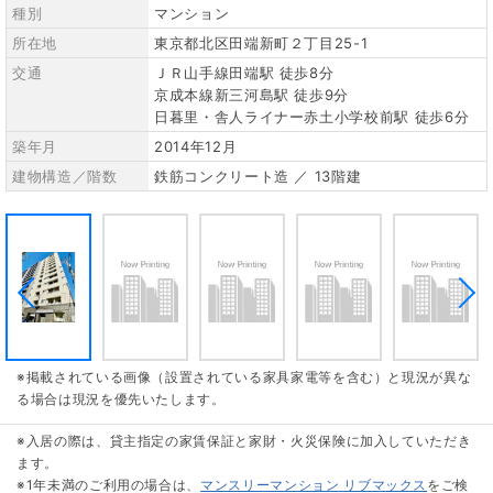
種別
マンション
所在地
東京都北区田端新町２丁目25-1
交通
ＪＲ山手線田端駅 徒歩8分
京成本線新三河島駅 徒歩9分
日暮里・舎人ライナー赤土小学校前駅 徒歩6分
築年月
2014年12月
建物構造／階数
鉄筋コンクリート造 ／ 13階建
※掲載されている画像（設置されている家具家電等を含む）と現況が異な
る場合は現況を優先いたします。
※入居の際は、貸主指定の家賃保証と家財・火災保険に加入していただき
ます。
※1年未満のご利用の場合は、
マンスリーマンション リブマックス
をご検