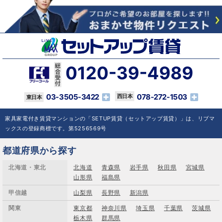
0120-39-4989
03-3505-3422
078-272-1503
家具家電付き賃貸マンションの「SETUP賃貸（セットアップ賃貸）」は、リブマ
ックスの登録商標です。第5256569号
都道府県から探す
北海道・東北
北海道
青森県
岩手県
秋田県
宮城県
山形県
福島県
甲信越
山梨県
長野県
新潟県
関東
東京都
神奈川県
埼玉県
千葉県
茨城県
栃木県
群馬県