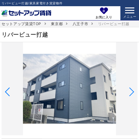
リバービュー打越/家具家電付き賃貸物件
0
お気に入り
セットアップ賃貸TOP
東京都
八王子市
リバービュー打越
リバービュー打越