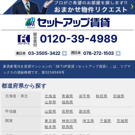
0120-39-4989
03-3505-3422
078-272-1503
家具家電付き賃貸マンションの「SETUP賃貸（セットアップ賃貸）」は、リブマ
ックスの登録商標です。第5256569号
都道府県から探す
北海道・東北
北海道
青森県
岩手県
秋田県
宮城県
山形県
福島県
甲信越
山梨県
長野県
新潟県
関東
東京都
神奈川県
埼玉県
千葉県
茨城県
栃木県
群馬県