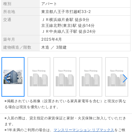
種別
アパート
所在地
東京都八王子市打越町33-2
交通
ＪＲ横浜線片倉駅 徒歩9分
京王線北野(東京)駅 徒歩14分
ＪＲ中央線八王子駅 徒歩24分
築年月
2025年4月
建物構造／階数
木造 ／ 3階建
※掲載されている画像（設置されている家具家電等を含む）と現況が異な
る場合は現況を優先いたします。
※入居の際は、貸主指定の家賃保証と家財・火災保険に加入していただき
ます。
※1年未満のご利用の場合は、
マンスリーマンション リブマックス
をご検