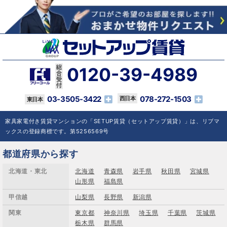
0120-39-4989
03-3505-3422
078-272-1503
家具家電付き賃貸マンションの「SETUP賃貸（セットアップ賃貸）」は、リブマ
ックスの登録商標です。第5256569号
都道府県から探す
北海道・東北
北海道
青森県
岩手県
秋田県
宮城県
山形県
福島県
甲信越
山梨県
長野県
新潟県
関東
東京都
神奈川県
埼玉県
千葉県
茨城県
栃木県
群馬県