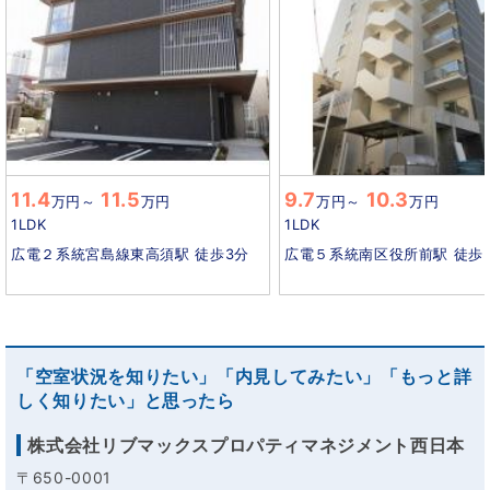
11.4
11.5
9.7
10.3
万円
～
万円
万円
～
万円
1LDK
1LDK
広電２系統宮島線東高須駅 徒歩3分
広電５系統南区役所前駅 徒歩
「空室状況を知りたい」「内見してみたい」「もっと詳
しく知りたい」と思ったら
株式会社リブマックスプロパティマネジメント西日本
〒650-0001