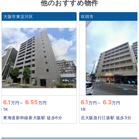
他のおすすめ物件
大阪市東淀川区
吹田市
6.1
6.55
6.1
6.3
万円
～
万円
万円
～
万円
1K
1R
東海道新幹線新大阪駅 徒歩6分
北大阪急行江坂駅 徒歩3分