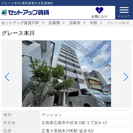
グレース本川/家具家電付き賃貸物件
0
お気に入り
セットアップ賃貸TOP
広島県
広島市
中区
グレース本川
グレース本川
種別
マンション
所在地
広島県広島市中区本川町３丁目4-12
交通
広電３系統本川町駅 徒歩4分