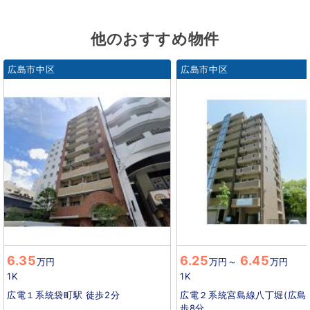
他のおすすめ物件
広島市中区
広島市中区
6.35
6.25
6.45
万円
万円
～
万円
1K
1K
広電１系統袋町駅 徒歩2分
広電２系統宮島線八丁堀(広島)
歩8分