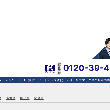
0120-39-
ションの「SETUP賃貸（セットアップ賃貸）」は、リブマックスの登録商標で
県
宮城県
山形県
福島県