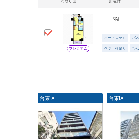
間取り図
所在階
5階
オートロック
バ
ペット相談可
2人
プレミアム
台東区
台東区