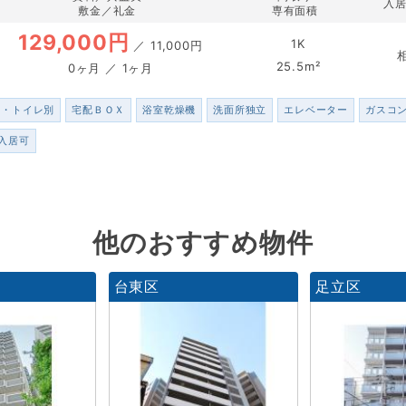
入
敷金／礼金
専有面積
129,000円
1K
／
11,000円
25.5m²
0ヶ月 ／ 1ヶ月
ス・トイレ別
宅配ＢＯＸ
浴室乾燥機
洗面所独立
エレベーター
ガスコ
入居可
他のおすすめ物件
台東区
足立区