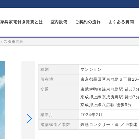
家具家電付き賃貸とは
室内設備
ご契約の流れ
よくある質問
ィスタ東向島
種別
マンション
所在地
東京都墨田区東向島６丁目26-
交通
東武伊勢崎線東向島駅 徒歩7
京成押上線京成曳舟駅 徒歩7
京成押上線八広駅 徒歩9分
築年月
2024年2月
建物構造／階数
鉄筋コンクリート造 ／ 9階建