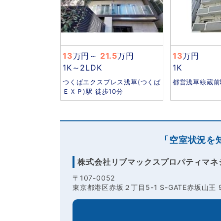
13
万円
～
21.5
万円
13
万円
1K～2LDK
1K
つくばエクスプレス浅草(つくば
都営浅草線蔵前
ＥＸＰ)駅 徒歩10分
「空室状況を
株式会社リブマックスプロパティマネ
〒107-0052
東京都港区赤坂２丁目5-1 S-GATE赤坂山王 