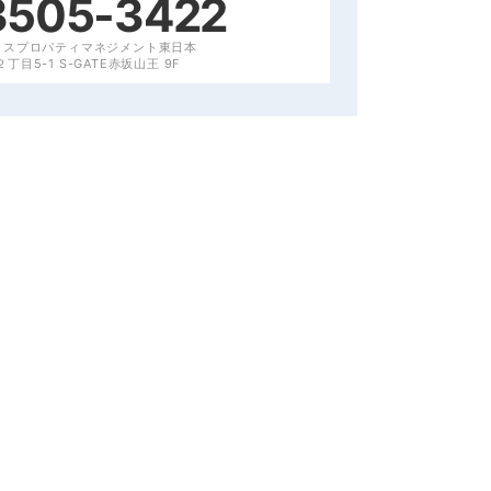
3505-3422
クスプロパティマネジメント東日本
目5-1 S-GATE赤坂山王 9F