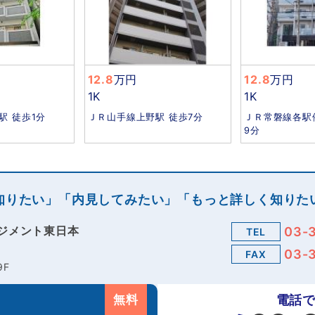
12.8
万円
12.8
万円
1K
1K
駅 徒歩1分
ＪＲ山手線上野駅 徒歩7分
ＪＲ常磐線各駅
9分
知りたい」「内見してみたい」「もっと詳しく知りた
ジメント東日本
03-
TEL
03-
FAX
9F
無料
電話