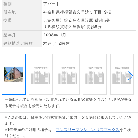
種別
アパート
所在地
神奈川県横須賀市久里浜５丁目19-9
交通
京急久里浜線京急久里浜駅 徒歩5分
ＪＲ横須賀線久里浜駅 徒歩8分
築年月
2008年11月
建物構造／階数
木造 ／ 2階建
※掲載されている画像（設置されている家具家電等を含む）と現況が異な
る場合は現況を優先いたします。
※入居の際は、貸主指定の家賃保証と家財・火災保険に加入していただき
ます。
※1年未満のご利用の場合は、
マンスリーマンション リブマックス
をご検
討ください。