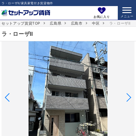
ラ・ローザⅡ/家具家電付き賃貸物件
0
お気に入り
セットアップ賃貸TOP
広島県
広島市
中区
ラ・ローザⅡ
ラ・ローザⅡ