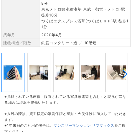
8分
東京メトロ銀座線浅草(東武・都営・メトロ)駅
徒歩10分
つくばエクスプレス浅草(つくばＥＸＰ)駅 徒歩1
1分
築年月
2020年4月
建物構造／階数
鉄筋コンクリート造 ／ 10階建
※掲載されている画像（設置されている家具家電等を含む）と現況が異な
る場合は現況を優先いたします。
※入居の際は、貸主指定の家賃保証と家財・火災保険に加入していただき
ます。
※1年未満のご利用の場合は、
マンスリーマンション リブマックス
をご検
討ください。