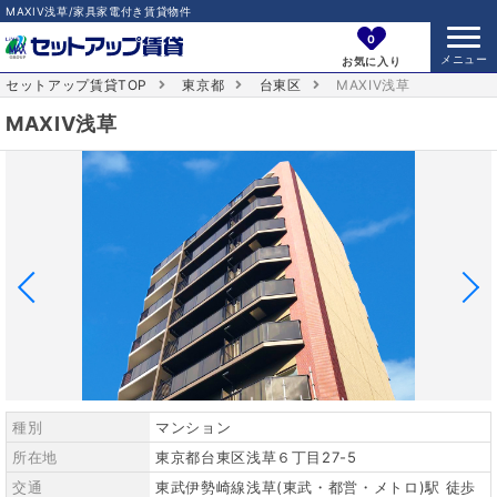
MAXIV浅草/家具家電付き賃貸物件
0
お気に入り
セットアップ賃貸TOP
東京都
台東区
MAXIV浅草
MAXIV浅草
種別
マンション
所在地
東京都台東区浅草６丁目27-5
交通
東武伊勢崎線浅草(東武・都営・メトロ)駅 徒歩