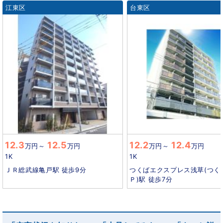
江東区
台東区
12.3
12.5
12.2
12.4
万円
～
万円
万円
～
万円
1K
1K
ＪＲ総武線亀戸駅 徒歩9分
つくばエクスプレス浅草(つく
Ｐ)駅 徒歩7分