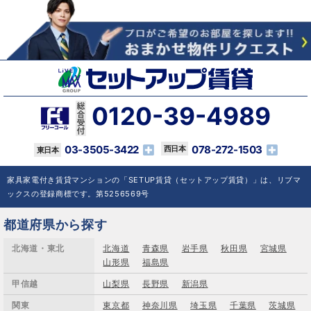
0120-39-4989
03-3505-3422
078-272-1503
家具家電付き賃貸マンションの「SETUP賃貸（セットアップ賃貸）」は、リブマ
ックスの登録商標です。第5256569号
都道府県から探す
北海道・東北
北海道
青森県
岩手県
秋田県
宮城県
山形県
福島県
甲信越
山梨県
長野県
新潟県
関東
東京都
神奈川県
埼玉県
千葉県
茨城県