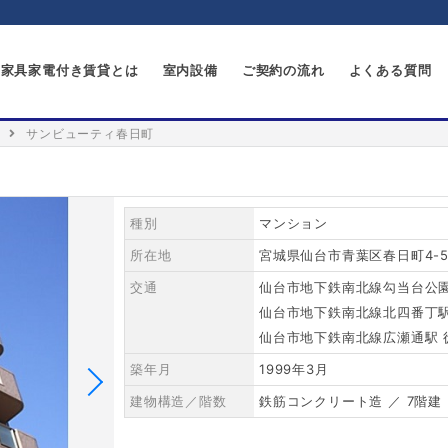
家具家電付き賃貸とは
室内設備
ご契約の流れ
よくある質問
サンビューティ春日町
種別
マンション
所在地
宮城県仙台市青葉区春日町4-
交通
仙台市地下鉄南北線勾当台公園
仙台市地下鉄南北線北四番丁駅
仙台市地下鉄南北線広瀬通駅 
築年月
1999年3月
建物構造／階数
鉄筋コンクリート造 ／ 7階建