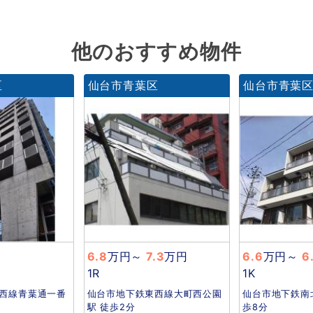
他のおすすめ物件
区
仙台市青葉区
仙台市青葉
6.8
万円
～
7.3
万円
6.6
万円
～
6
1R
1K
西線青葉通一番
仙台市地下鉄東西線大町西公園
仙台市地下鉄南
駅 徒歩2分
歩8分