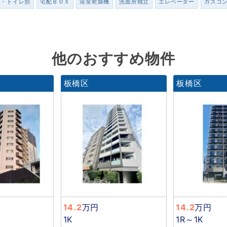
ス・トイレ別
宅配ＢＯＸ
浴室乾燥機
洗面所独立
エレベーター
ガスコ
他のおすすめ物件
板橋区
板橋区
14.2
万円
14.2
万円
1K
1R～1K