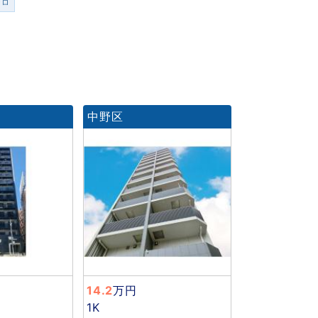
ンロ
中野区
14.2
万円
1K