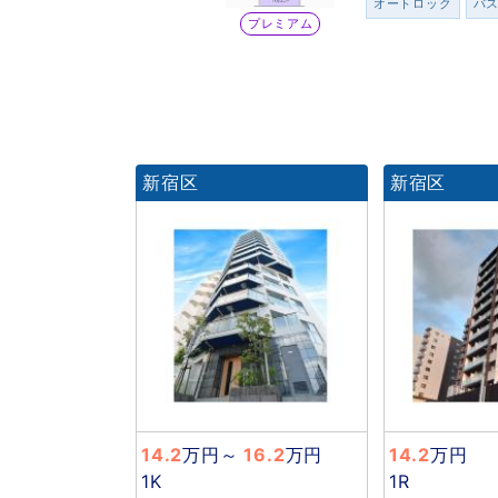
オートロック
バ
プレミアム
新宿区
新宿区
14.2
万円
～
16.2
万円
14.2
万円
1K
1R