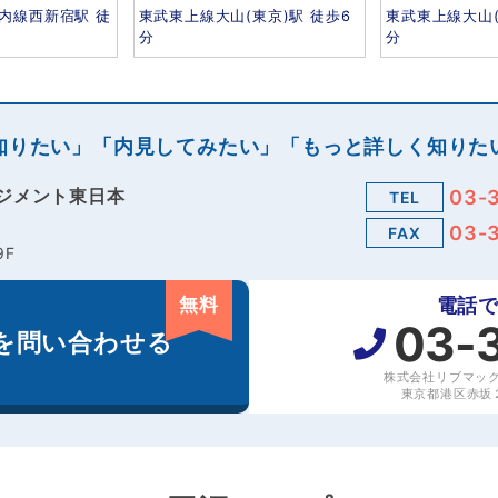
内線西新宿駅 徒
東武東上線大山(東京)駅 徒歩6
東武東上線大山(
分
分
知りたい」「内見してみたい」「もっと詳しく知りた
ジメント東日本
03-
TEL
03-
FAX
9F
無料
電話
03-
を
問い合わせる
株式会社リブマッ
東京都港区赤坂２丁