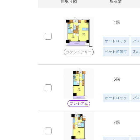
間取り図
所在階
1階
オートロック
バ
ペット相談可
2人
ラグジュアリー
5階
オートロック
バ
プレミアム
7階