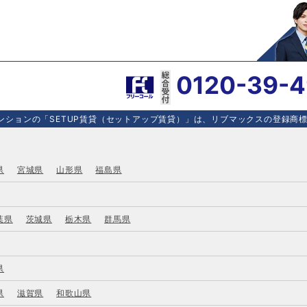
0120-39-
ションの「SETUP賃貸（セットアップ賃貸）」は、リブマックスの登録商標で
県
宮城県
山形県
福島県
葉県
茨城県
栃木県
群馬県
県
県
滋賀県
和歌山県