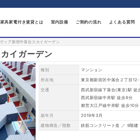
家具家電付き賃貸とは
室内設備
ご契約の流れ
よくある質問
ヴィア新宿中落合スカイガーデン
スカイガーデン
種別
マンション
所在地
東京都新宿区中落合２丁目12-
交通
西武新宿線下落合(東京)駅 徒
西武新宿線中井駅 徒歩9分
都営大江戸線中井駅 徒歩10分
築年月
2019年3月
建物構造／階数
鉄筋コンクリート造 ／ 9階建