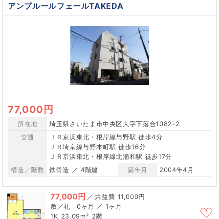
アンプルールフェールTAKEDA
77,000円
所在地
埼玉県さいたま市中央区大字下落合1082-2
交通
ＪＲ京浜東北・根岸線与野駅 徒歩4分
ＪＲ埼京線与野本町駅 徒歩16分
ＪＲ京浜東北・根岸線北浦和駅 徒歩17分
構造／階数
鉄骨造 ／ 4階建
築年月
2004年4月
77,000円
／
11,000円
0ヶ月 ／ 1ヶ月
1K
23.09m²
2階