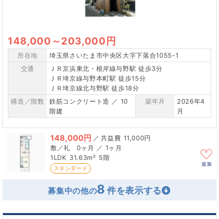
148,000
～
203,000円
所在地
埼玉県さいたま市中央区大字下落合1055-1
交通
ＪＲ京浜東北・根岸線与野駅 徒歩3分
ＪＲ埼京線与野本町駅 徒歩15分
ＪＲ埼京線北与野駅 徒歩18分
構造／階数
鉄筋コンクリート造 ／ 10
築年月
2026年4
階建
月
148,000円
／
11,000円
0ヶ月 ／ 1ヶ月
1LDK
31.63m²
5階
追加
スタンダード
8
募集中の他の