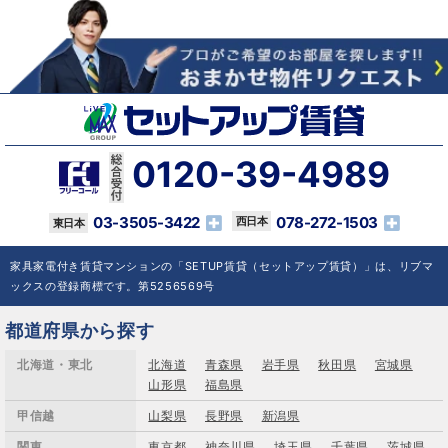
0120-39-4989
03-3505-3422
078-272-1503
家具家電付き賃貸マンションの「SETUP賃貸（セットアップ賃貸）」は、リブマ
ックスの登録商標です。第5256569号
都道府県から探す
北海道・東北
北海道
青森県
岩手県
秋田県
宮城県
山形県
福島県
甲信越
山梨県
長野県
新潟県
関東
東京都
神奈川県
埼玉県
千葉県
茨城県