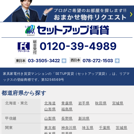
0120-39-4989
03-3505-3422
078-272-1503
家具家電付き賃貸マンションの「SETUP賃貸（セットアップ賃貸）」は、リブマ
ックスの登録商標です。第5256569号
都道府県から探す
北海道・東北
北海道
青森県
岩手県
秋田県
宮城県
山形県
福島県
甲信越
山梨県
長野県
新潟県
関東
東京都
神奈川県
埼玉県
千葉県
茨城県
栃木県
群馬県