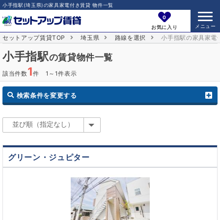
小手指駅(埼玉県)の家具家電付き賃貸 物件一覧
0
お気に入り
セットアップ賃貸TOP
埼玉県
路線を選択
小手指駅の家具家電
小手指駅
の賃貸物件一覧
1
該当件数
件 1～1件表示
検索条件を変更する
グリーン・ジュピター