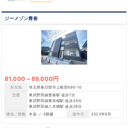
ジーメゾン豊春
81,000
～
89,000円
所在地
埼玉県春日部市上蛭田690-10
交通
東武野田線豊春駅 徒歩7分
東武野田線東岩槻駅 徒歩24分
東武野田線八木崎駅 徒歩28分
構造／階数
木造 ／ 3階建
築年月
2023年9月