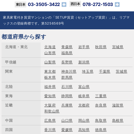
03-3505-3422
078-272-1503
家具家電付き賃貸マンションの「SETUP賃貸（セットアップ賃貸）」は、リブマ
ックスの登録商標です。第5256569号
都道府県から探す
北海道・東北
北海道
青森県
岩手県
秋田県
宮城県
山形県
福島県
甲信越
山梨県
長野県
新潟県
関東
東京都
神奈川県
埼玉県
千葉県
茨城県
栃木県
群馬県
北陸
福井県
石川県
富山県
東海
愛知県
静岡県
岐阜県
三重県
近畿
大阪府
兵庫県
京都府
奈良県
滋賀県
和歌山県
中国
広島県
山口県
岡山県
鳥取県
島根県
四国
香川県
愛媛県
高知県
徳島県