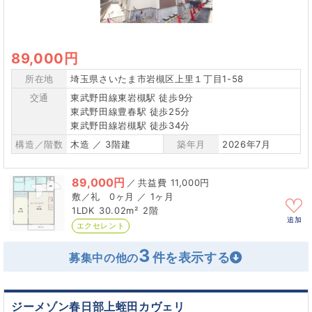
89,000円
所在地
埼玉県さいたま市岩槻区上里１丁目1-58
交通
東武野田線東岩槻駅 徒歩9分
東武野田線豊春駅 徒歩25分
東武野田線岩槻駅 徒歩34分
構造／階数
木造 ／ 3階建
築年月
2026年7月
89,000円
／
11,000円
0ヶ月 ／ 1ヶ月
1LDK
30.02m²
2階
追加
エクセレント
3
募集中の他の
ジーメゾン春日部上蛭田カヴェリ