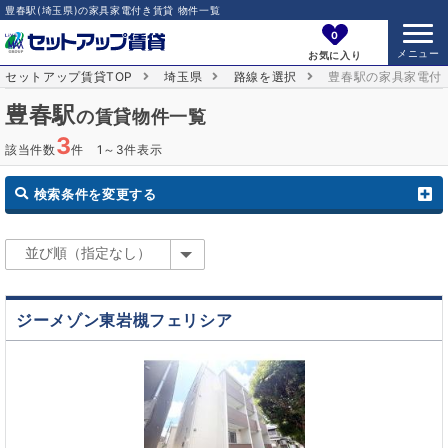
豊春駅(埼玉県)の家具家電付き賃貸 物件一覧
0
お気に入り
セットアップ賃貸TOP
埼玉県
路線を選択
豊春駅の家具家電付
豊春駅
の賃貸物件一覧
3
該当件数
件 1～3件表示
検索条件を変更する
ジーメゾン東岩槻フェリシア