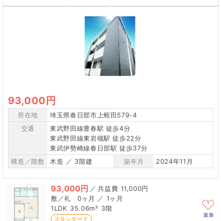
93,000円
所在地
埼玉県春日部市上蛭田579-4
交通
東武野田線豊春駅 徒歩4分
東武野田線東岩槻駅 徒歩22分
東武伊勢崎線春日部駅 徒歩37分
構造／階数
木造 ／ 3階建
築年月
2024年11月
93,000円
／
11,000円
0ヶ月 ／ 1ヶ月
1LDK
35.06m²
3階
追加
スタンダード