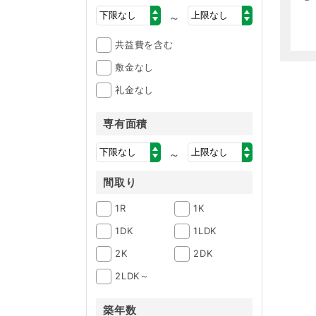
～
共益費を含む
敷金なし
礼金なし
専有面積
～
間取り
1R
1K
1DK
1LDK
2K
2DK
2LDK～
築年数