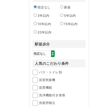
指定なし
新築
3年以内
5年以内
10年以内
15年以内
20年以内
駅徒歩分
人気のこだわり条件
バス・トイレ別
浴室乾燥機
追焚機能
洗浄機能付き便座
洗面所独立