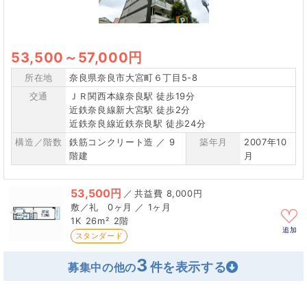
53,500
～
57,000円
所在地
奈良県奈良市大宮町６丁目5-8
交通
ＪＲ関西本線奈良駅 徒歩19分
近鉄奈良線新大宮駅 徒歩2分
近鉄奈良線近鉄奈良駅 徒歩24分
構造／階数
鉄筋コンクリート造 ／ 9
築年月
2007年10
階建
月
53,500円
／
8,000円
0ヶ月 ／ 1ヶ月
1K
26m²
2階
追加
スタンダード
3
募集中の他の