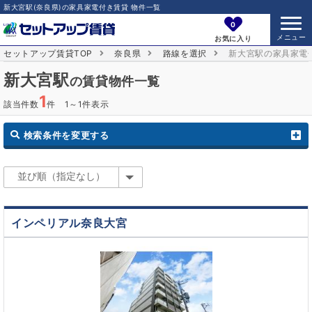
新大宮駅(奈良県)の家具家電付き賃貸 物件一覧
0
お気に入り
セットアップ賃貸TOP
奈良県
路線を選択
新大宮駅の家具家電
新大宮駅
の賃貸物件一覧
1
該当件数
件 1～1件表示
検索条件を変更する
インペリアル奈良大宮