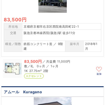
83,500円
所在地
京都府京都市右京区西院南高田町22-1
交通
阪急京都本線西院(阪急)駅 徒歩11分
構造／階数
鉄筋コンクリート造 ／ 9階
築年月
2018年1
建
月
83,500円
／
11,000円
0ヶ月 ／ 1ヶ月
1K
27.75m²
2階
追加
エクセレント
アムール Kuragano