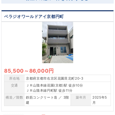
ベラジオワールドアイ京都円町
85,500
～
86,000円
所在地
京都府京都市右京区花園艮北町20-3
交通
ＪＲ山陰本線花園(京都)駅 徒歩10分
ＪＲ山陰本線円町駅 徒歩11分
構造／階数
鉄筋コンクリート造 ／ 3階
築年月
2025年5
建
月