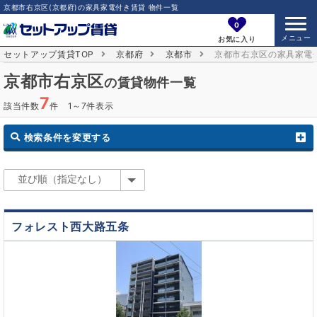
京都市右京区(京都府)の家具家電付き賃貸 物件一覧
0
お気に入り
セットアップ賃貸TOP
京都府
京都市
京都市右京区の家具家電
京都市右京区
の賃貸物件一覧
7
該当件数
件 1～7件表示
検索条件を変更する
フォレスト西大路五条