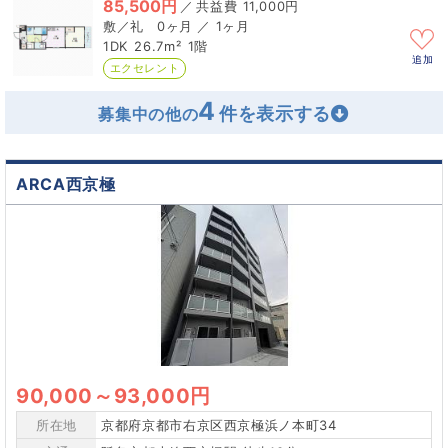
85,500円
／
11,000円
0ヶ月 ／ 1ヶ月
1DK
26.7m²
1階
追加
エクセレント
4
募集中の他の
ARCA西京極
90,000
～
93,000円
所在地
京都府京都市右京区西京極浜ノ本町34