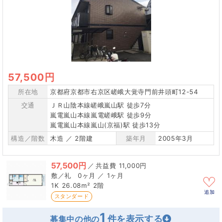
57,500円
所在地
京都府京都市右京区嵯峨大覚寺門前井頭町12-54
交通
ＪＲ山陰本線嵯峨嵐山駅 徒歩7分
嵐電嵐山本線嵐電嵯峨駅 徒歩9分
嵐電嵐山本線嵐山(京福)駅 徒歩13分
構造／階数
木造 ／ 2階建
築年月
2005年3月
57,500円
／
11,000円
0ヶ月 ／ 1ヶ月
1K
26.08m²
2階
追加
スタンダード
1
募集中の他の