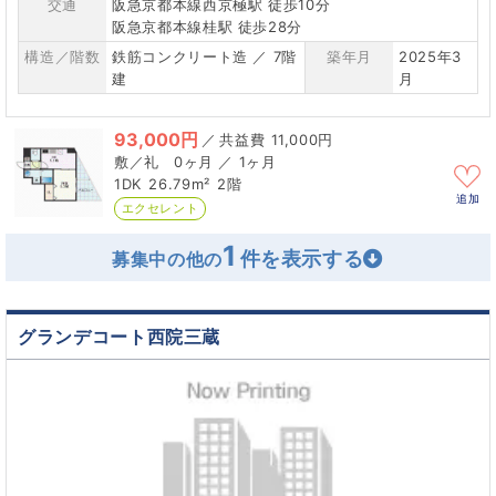
交通
阪急京都本線西京極駅 徒歩10分
阪急京都本線桂駅 徒歩28分
構造／階数
鉄筋コンクリート造 ／ 7階
築年月
2025年3
建
月
93,000円
／
11,000円
0ヶ月 ／ 1ヶ月
1DK
26.79m²
2階
追加
エクセレント
1
募集中の他の
グランデコート西院三蔵