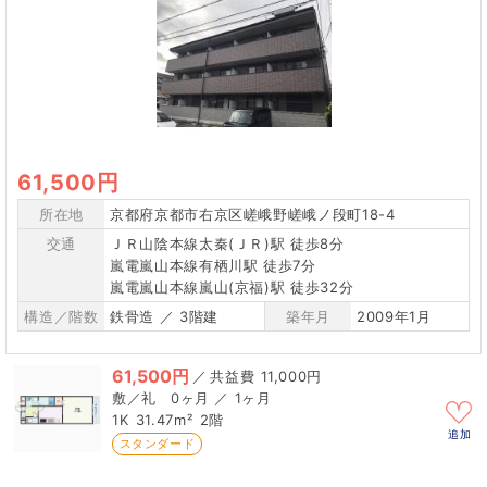
61,500円
所在地
京都府京都市右京区嵯峨野嵯峨ノ段町18-4
交通
ＪＲ山陰本線太秦(ＪＲ)駅 徒歩8分
嵐電嵐山本線有栖川駅 徒歩7分
嵐電嵐山本線嵐山(京福)駅 徒歩32分
構造／階数
鉄骨造 ／ 3階建
築年月
2009年1月
61,500円
／
11,000円
0ヶ月 ／ 1ヶ月
1K
31.47m²
2階
追加
スタンダード