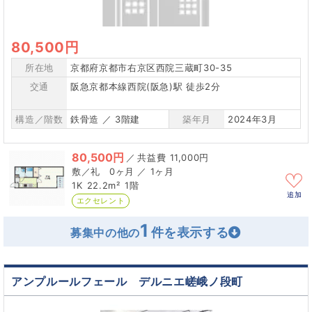
80,500円
所在地
京都府京都市右京区西院三蔵町30-35
交通
阪急京都本線西院(阪急)駅 徒歩2分
構造／階数
鉄骨造 ／ 3階建
築年月
2024年3月
80,500円
／
11,000円
0ヶ月 ／ 1ヶ月
1K
22.2m²
1階
追加
エクセレント
1
募集中の他の
アンプルールフェール デルニエ嵯峨ノ段町