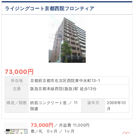
ライジングコート京都西院フロンティア
73,000円
所在地
京都府京都市右京区西院東中水町13-1
交通
阪急京都本線西院(阪急)駅 徒歩13分
構造／階数
鉄筋コンクリート造 ／ 11
築年月
2006年10
階建
月
73,000円
／
11,000円
0ヶ月 ／ 1ヶ月