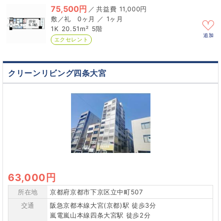
75,500円
／
11,000円
0ヶ月 ／ 1ヶ月
1K
20.51m²
5階
追加
エクセレント
クリーンリビング四条大宮
63,000円
所在地
京都府京都市下京区立中町507
交通
阪急京都本線大宮(京都)駅 徒歩3分
嵐電嵐山本線四条大宮駅 徒歩2分