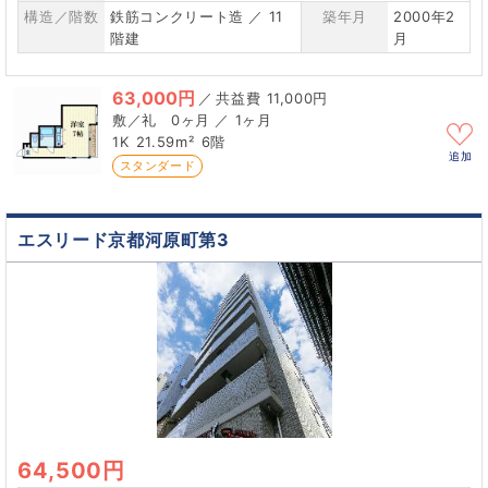
構造／階数
鉄筋コンクリート造 ／ 11
築年月
2000年2
階建
月
63,000円
／
11,000円
0ヶ月 ／ 1ヶ月
1K
21.59m²
6階
追加
スタンダード
エスリード京都河原町第3
64,500円