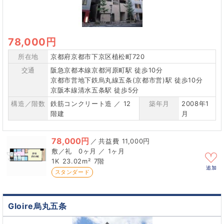
78,000円
所在地
京都府京都市下京区植松町720
交通
阪急京都本線京都河原町駅 徒歩10分
京都市営地下鉄烏丸線五条(京都市営)駅 徒歩10分
京阪本線清水五条駅 徒歩5分
構造／階数
鉄筋コンクリート造 ／ 12
築年月
2008年1
階建
月
78,000円
／
11,000円
0ヶ月 ／ 1ヶ月
1K
23.02m²
7階
追加
スタンダード
Gloire烏丸五条