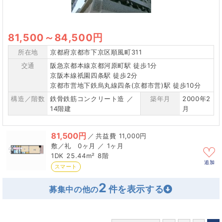
81,500
～
84,500円
所在地
京都府京都市下京区順風町311
交通
阪急京都本線京都河原町駅 徒歩1分
京阪本線祇園四条駅 徒歩2分
京都市営地下鉄烏丸線四条(京都市営)駅 徒歩10分
構造／階数
鉄骨鉄筋コンクリート造 ／
築年月
2000年2
14階建
月
81,500円
／
11,000円
0ヶ月 ／ 1ヶ月
1DK
25.44m²
8階
追加
スマート
2
募集中の他の