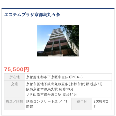
エステムプラザ京都烏丸五条
75,500円
所在地
京都府京都市下京区中金仏町204-8
交通
京都市営地下鉄烏丸線五条(京都市営)駅 徒歩7分
阪急京都本線烏丸駅 徒歩16分
ＪＲ山陰本線丹波口駅 徒歩14分
構造／階数
鉄筋コンクリート造 ／ 11
築年月
2008年2
階建
月