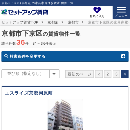
京都市下京区(京都府)の家具家電付き賃貸 物件一覧
0
お気に入り
セットアップ賃貸TOP
京都府
京都市
京都市下京区の家具家電
京都市下京区
の賃貸物件一覧
36
該当件数
件 31～36件表示
検索条件を変更する
最初のページ
<
2
3
4
エスライズ京都河原町