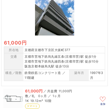
61,000円
所在地
京都府京都市下京区大坂町377
交通
京都市営地下鉄烏丸線五条(京都市営)駅 徒歩1分
京都市営地下鉄烏丸線四条(京都市営)駅 徒歩10分
阪急京都本線烏丸駅 徒歩13分
構造／階数
鉄骨鉄筋コンクリート造 ／
築年月
1997年3
11階建
月
61,000円
／
11,000円
0ヶ月 ／ 1ヶ月
1K
19.12m²
10階
追加
スマート