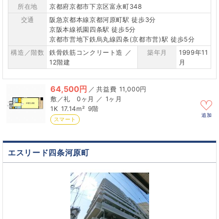
所在地
京都府京都市下京区富永町348
交通
阪急京都本線京都河原町駅 徒歩3分
京阪本線祇園四条駅 徒歩5分
京都市営地下鉄烏丸線四条(京都市営)駅 徒歩5分
構造／階数
鉄骨鉄筋コンクリート造 ／
築年月
1999年11
12階建
月
64,500円
／
11,000円
0ヶ月 ／ 1ヶ月
1K
17.14m²
9階
追加
スマート
エスリード四条河原町