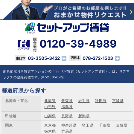
0120-39-4989
03-3505-3422
078-272-1503
家具家電付き賃貸マンションの「SETUP賃貸（セットアップ賃貸）」は、リブマ
ックスの登録商標です。第5256569号
都道府県から探す
北海道・東北
北海道
青森県
岩手県
秋田県
宮城県
山形県
福島県
甲信越
山梨県
長野県
新潟県
関東
東京都
神奈川県
埼玉県
千葉県
茨城県
栃木県
群馬県