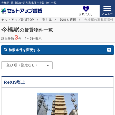
今橋駅(香川県)の家具家電付き賃貸 物件一覧
0
お気に入り
セットアップ賃貸TOP
香川県
路線を選択
今橋駅の家具家電付
今橋駅
の賃貸物件一覧
3
該当件数
件 1～3件表示
検索条件を変更する
ReXIS塩上