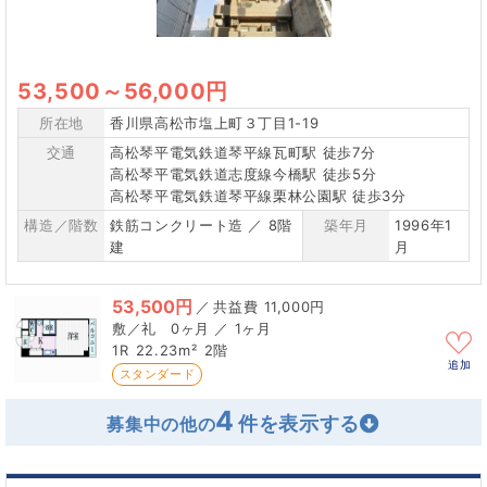
53,500
～
56,000円
所在地
香川県高松市塩上町３丁目1-19
交通
高松琴平電気鉄道琴平線瓦町駅 徒歩7分
高松琴平電気鉄道志度線今橋駅 徒歩5分
高松琴平電気鉄道琴平線栗林公園駅 徒歩3分
構造／階数
鉄筋コンクリート造 ／ 8階
築年月
1996年1
建
月
53,500円
／
11,000円
0ヶ月 ／ 1ヶ月
1R
22.23m²
2階
追加
スタンダード
4
募集中の他の