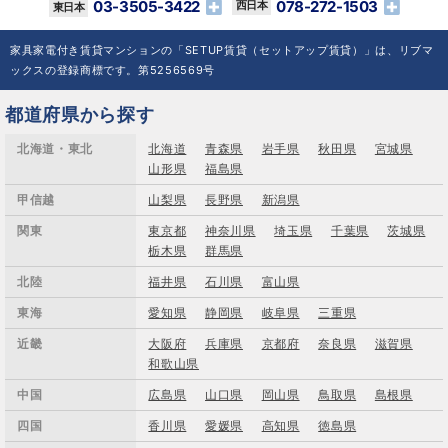
03-3505-3422
078-272-1503
家具家電付き賃貸マンションの「SETUP賃貸（セットアップ賃貸）」は、リブマ
ックスの登録商標です。第5256569号
都道府県から探す
北海道・東北
北海道
青森県
岩手県
秋田県
宮城県
山形県
福島県
甲信越
山梨県
長野県
新潟県
関東
東京都
神奈川県
埼玉県
千葉県
茨城県
栃木県
群馬県
北陸
福井県
石川県
富山県
東海
愛知県
静岡県
岐阜県
三重県
近畿
大阪府
兵庫県
京都府
奈良県
滋賀県
和歌山県
中国
広島県
山口県
岡山県
鳥取県
島根県
四国
香川県
愛媛県
高知県
徳島県