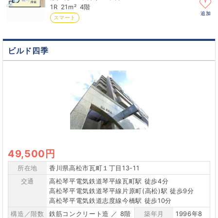
1R
21m²
4階
追加
スマート
ビルド四季
49,500円
所在地
香川県高松市瓦町１丁目13-11
交通
高松琴平電気鉄道琴平線瓦町駅 徒歩4分
高松琴平電気鉄道琴平線片原町(高松)駅 徒歩9分
高松琴平電気鉄道志度線今橋駅 徒歩10分
構造／階数
鉄筋コンクリート造 ／ 8階
築年月
1996年8