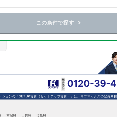
この条件で探す
0120-39-
ションの「SETUP賃貸（セットアップ賃貸）」は、リブマックスの登録商標で
県
宮城県
山形県
福島県