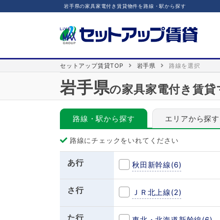
岩手県の家具家電付き賃貸物件を路線・駅から探す
セットアップ賃貸TOP
岩手県
路線を選択
岩手県
の家具家電付き賃貸
路線・駅から探す
エリアから探す
路線にチェックをいれてください
あ行
秋田新幹線
(6)
さ行
ＪＲ北上線
(2)
た行
東北・北海道新幹線
(6)