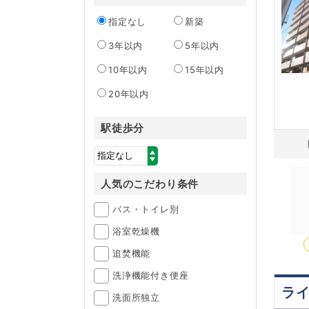
指定なし
新築
3年以内
5年以内
10年以内
15年以内
20年以内
駅徒歩分
人気のこだわり条件
バス・トイレ別
浴室乾燥機
追焚機能
洗浄機能付き便座
ラ
洗面所独立