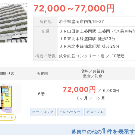
72,000
～
77,000円
所在地
岩手県盛岡市内丸16-37
交通
ＪＲ山田線上盛岡駅 上盛岡 バス乗車時間
ＪＲ東北本線盛岡駅 徒歩23分
ＪＲ東北本線仙北町駅 徒歩29分
構造／階数
鉄骨鉄筋コンクリート造 ／ 10階建
賃料／共益費
間取り図
所在階
敷金／礼金
72,000円
／
6,000円
6階
0ヶ月 ／ 1ヶ月
オートロック
エレベーター
ガスコンロ
スマート
1
募集中の他の