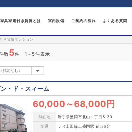
家具家電付き賃貸とは
室内設備
ご契約の流れ
よくある質問
付き賃貸マンション
5
件数
件 1～5件表示
ゾン・ド・スィーム
60,000
～
68,000円
所在地
岩手県盛岡市北山１丁目5-30
交通
ＪＲ山田線上盛岡駅 徒歩6分