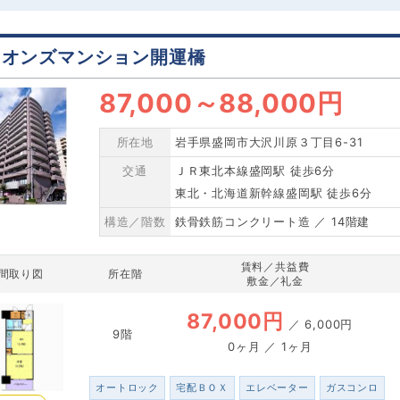
イオンズマンション開運橋
87,000
～
88,000円
所在地
岩手県盛岡市大沢川原３丁目6-31
交通
ＪＲ東北本線盛岡駅 徒歩6分
東北・北海道新幹線盛岡駅 徒歩6分
構造／階数
鉄骨鉄筋コンクリート造 ／ 14階建
賃料／共益費
間取り図
所在階
敷金／礼金
87,000円
／
6,000円
9階
0ヶ月 ／ 1ヶ月
オートロック
宅配ＢＯＸ
エレベーター
ガスコンロ