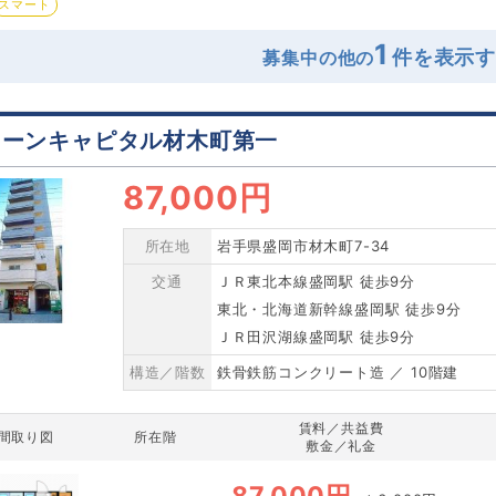
スマート
1
募集中の他の
リーンキャピタル材木町第一
87,000円
所在地
岩手県盛岡市材木町7-34
交通
ＪＲ東北本線盛岡駅 徒歩9分
東北・北海道新幹線盛岡駅 徒歩9分
ＪＲ田沢湖線盛岡駅 徒歩9分
構造／階数
鉄骨鉄筋コンクリート造 ／ 10階建
賃料／共益費
間取り図
所在階
敷金／礼金
87,000円