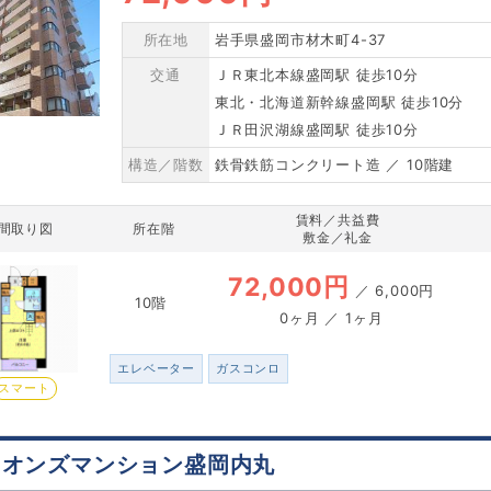
所在地
岩手県盛岡市材木町4-37
交通
ＪＲ東北本線盛岡駅 徒歩10分
東北・北海道新幹線盛岡駅 徒歩10分
ＪＲ田沢湖線盛岡駅 徒歩10分
構造／階数
鉄骨鉄筋コンクリート造 ／ 10階建
賃料／共益費
間取り図
所在階
敷金／礼金
72,000円
／
6,000円
10階
0ヶ月 ／ 1ヶ月
エレベーター
ガスコンロ
スマート
イオンズマンション盛岡内丸