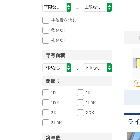
～
共益費を含む
敷金なし
礼金なし
専有面積
～
間取り
ス
1R
1K
1DK
1LDK
2K
2DK
ラ
2LDK～
築年数