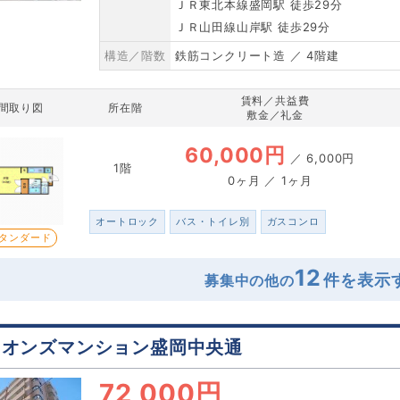
ＪＲ東北本線盛岡駅 徒歩29分
ＪＲ山田線山岸駅 徒歩29分
構造／階数
鉄筋コンクリート造 ／ 4階建
賃料／共益費
間取り図
所在階
敷金／礼金
60,000円
／
6,000円
1階
0ヶ月 ／ 1ヶ月
オートロック
バス・トイレ別
ガスコンロ
タンダード
12
募集中の他の
イオンズマンション盛岡中央通
72,000円