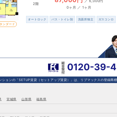
／
6,000円
2階
0ヶ月 ／ 1ヶ月
オートロック
バス・トイレ別
洗面所独立
ガスコンロ
タンダード
0120-39-
ションの「SETUP賃貸（セットアップ賃貸）」は、リブマックスの登録商標で
県
宮城県
山形県
福島県