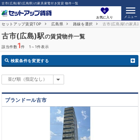
古市(広島)駅(広島県)の家具家電付き賃貸 物件一覧
0
お気に入り
セットアップ賃貸TOP
広島県
路線を選択
古市(広島)駅の家具
古市(広島)駅
の賃貸物件一覧
1
該当件数
件 1～1件表示
検索条件を変更する
プランドール古市