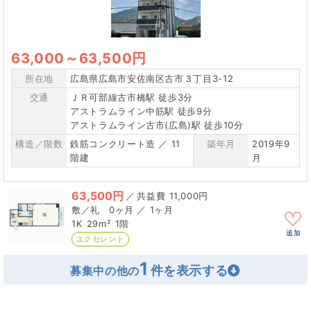
63,000
～
63,500円
所在地
広島県広島市安佐南区古市３丁目3-12
交通
ＪＲ可部線古市橋駅 徒歩3分
アストラムライン中筋駅 徒歩9分
アストラムライン古市(広島)駅 徒歩10分
構造／階数
鉄筋コンクリート造 ／ 11
築年月
2019年9
階建
月
63,500円
／
11,000円
0ヶ月 ／ 1ヶ月
1K
29m²
1階
追加
エクセレント
1
募集中の他の