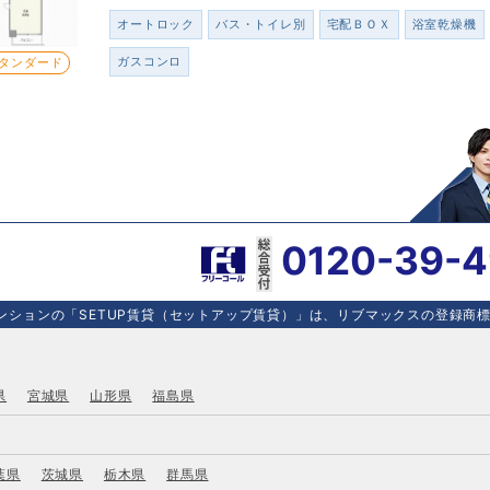
オートロック
バス・トイレ別
宅配ＢＯＸ
浴室乾燥機
ガスコンロ
タンダード
0120-39-
ションの「SETUP賃貸（セットアップ賃貸）」は、リブマックスの登録商標で
県
宮城県
山形県
福島県
葉県
茨城県
栃木県
群馬県