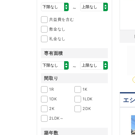
～
共益費を含む
敷金なし
礼金なし
専有面積
～
間取り
1R
1K
1DK
1LDK
エ
2K
2DK
2LDK～
築年数