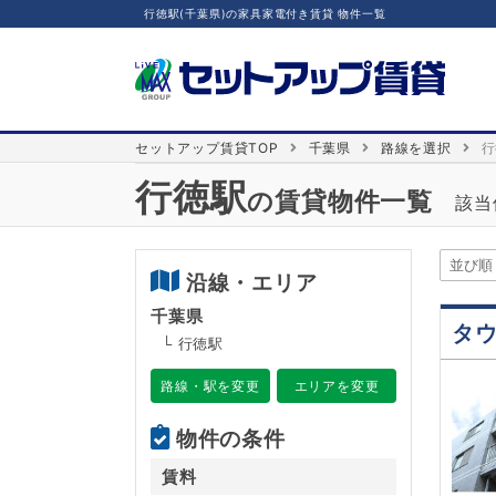
行徳駅(千葉県)の家具家電付き賃貸 物件一覧
セットアップ賃貸TOP
千葉県
路線を選択
行
行徳駅
の賃貸物件一覧
該当
沿線・エリア
千葉県
タ
└ 行徳駅
路線・駅を変更
エリアを変更
物件の条件
賃料