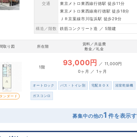
交通
東京メトロ東西線行徳駅 徒歩11分
東京メトロ東西線南行徳駅 徒歩18分
ＪＲ京葉線市川塩浜駅 徒歩29分
構造／階数
鉄筋コンクリート造 ／ 5階建
賃料／共益費
間取り図
所在階
敷金／礼金
93,000円
／
11,000円
1階
0ヶ月 ／ 1ヶ月
オートロック
バス・トイレ別
宅配ＢＯＸ
浴室乾燥機
ガスコンロ
タンダード
1
募集中の他の