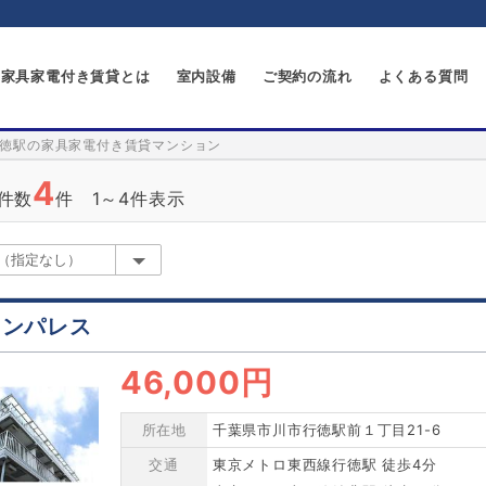
家具家電付き賃貸とは
室内設備
ご契約の流れ
よくある質問
徳駅の家具家電付き賃貸マンション
4
件数
件 1～4件表示
ウンパレス
46,000円
所在地
千葉県市川市行徳駅前１丁目21-6
交通
東京メトロ東西線行徳駅 徒歩4分