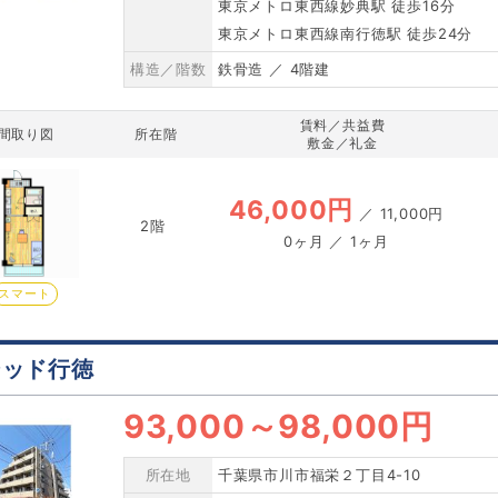
東京メトロ東西線妙典駅 徒歩16分
東京メトロ東西線南行徳駅 徒歩24分
構造／階数
鉄骨造 ／ 4階建
賃料／共益費
間取り図
所在階
敷金／礼金
46,000円
／
11,000円
2階
0ヶ月 ／ 1ヶ月
スマート
シッド行徳
93,000
～
98,000円
所在地
千葉県市川市福栄２丁目4-10