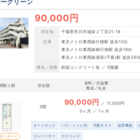
バーグリーン
90,000円
所在地
千葉県市川市福栄２丁目21-18
交通
東京メトロ東西線行徳駅 徒歩13分
東京メトロ東西線南行徳駅 徒歩18分
東京メトロ東西線浦安(千葉)駅 徒歩29
構造／階数
鉄筋コンクリート造 ／ 5階建
賃料／共益費
間取り図
所在階
敷金／礼金
90,000円
／
11,000円
3階
0ヶ月 ／ 1ヶ月
オートロック
バス・トイレ別
宅配ＢＯＸ
追焚機能
エレベーター
ガスコンロ
タンダード