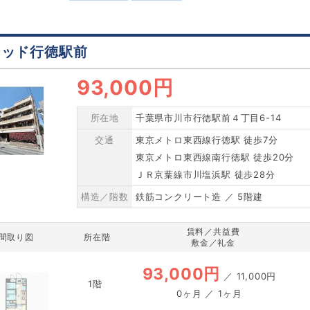
シッド行徳駅前
93,000円
所在地
千葉県市川市行徳駅前４丁目6-14
交通
東京メトロ東西線行徳駅 徒歩7分
東京メトロ東西線南行徳駅 徒歩20分
ＪＲ京葉線市川塩浜駅 徒歩28分
構造／階数
鉄筋コンクリート造 ／ 5階建
賃料／共益費
間取り図
所在階
敷金／礼金
93,000円
／
11,000円
1階
0ヶ月 ／ 1ヶ月