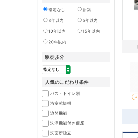
指定なし
新築
3年以内
5年以内
10年以内
15年以内
20年以内
駅徒歩分
人気のこだわり条件
バス・トイレ別
ス
浴室乾燥機
追焚機能
洗浄機能付き便座
洗面所独立