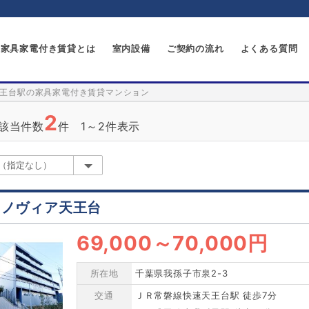
家具家電付き賃貸とは
室内設備
ご契約の流れ
よくある質問
王台駅の家具家電付き賃貸マンション
2
該当件数
件 1～2件表示
ェノヴィア天王台
69,000
～
70,000円
所在地
千葉県我孫子市泉2-3
交通
ＪＲ常磐線快速天王台駅 徒歩7分