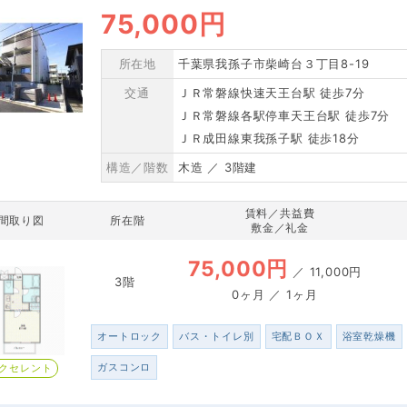
75,000円
所在地
千葉県我孫子市柴崎台３丁目8-19
交通
ＪＲ常磐線快速天王台駅 徒歩7分
ＪＲ常磐線各駅停車天王台駅 徒歩7分
ＪＲ成田線東我孫子駅 徒歩18分
構造／階数
木造 ／ 3階建
賃料／共益費
間取り図
所在階
敷金／礼金
75,000円
／
11,000円
3階
0ヶ月 ／ 1ヶ月
オートロック
バス・トイレ別
宅配ＢＯＸ
浴室乾燥機
ガスコンロ
クセレント