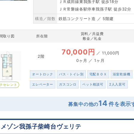
ＪＲ成田線東我孫子駅 徒歩18分
ＪＲ常磐線各駅停車我孫子駅 徒歩32分
構造／階数
鉄筋コンクリート造 ／ 5階建
賃料／共益費
間取り図
所在階
敷金／礼金
70,000円
／
11,000円
2階
0ヶ月 ／ 1ヶ月
オートロック
バス・トイレ別
宅配ＢＯＸ
浴室乾燥機
エレベーター
ガスコンロ
ペット相談可
2人入居可
クセレント
14
募集中の他の
ーメゾン我孫子柴崎台ヴェリテ