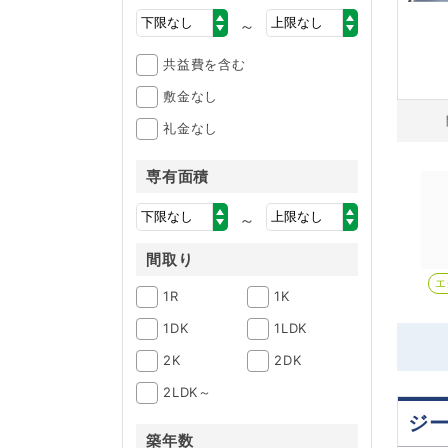
～
共益費を含む
敷金なし
礼金なし
専有面積
～
間取り
エ
1R
1K
1DK
1LDK
2K
2DK
2LDK～
ジ
築年数