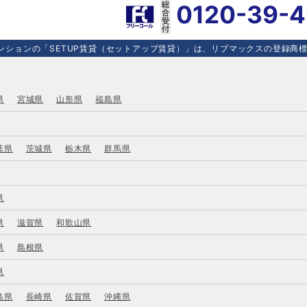
0120-39-
ションの「SETUP賃貸（セットアップ賃貸）」は、リブマックスの登録商標で
県
宮城県
山形県
福島県
葉県
茨城県
栃木県
群馬県
県
県
滋賀県
和歌山県
県
島根県
県
島県
長崎県
佐賀県
沖縄県