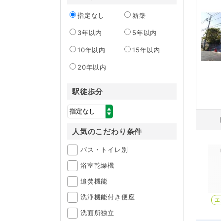
指定なし
新築
3年以内
5年以内
10年以内
15年以内
20年以内
駅徒歩分
人気のこだわり条件
バス・トイレ別
浴室乾燥機
追焚機能
洗浄機能付き便座
エ
洗面所独立