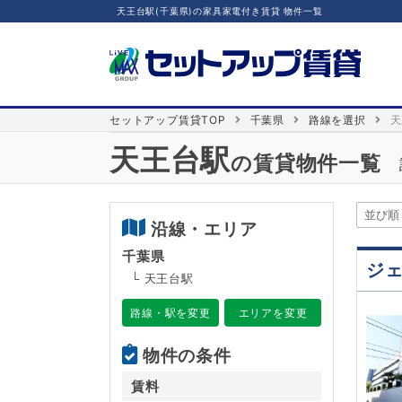
天王台駅(千葉県)の家具家電付き賃貸 物件一覧
セットアップ賃貸TOP
千葉県
路線を選択
天
天王台駅
の賃貸物件一覧
沿線・エリア
千葉県
ジ
└ 天王台駅
路線・駅を変更
エリアを変更
物件の条件
賃料