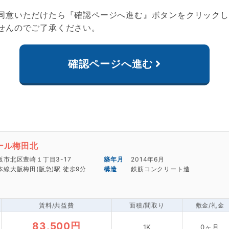
同意いただけたら『確認ページへ進む』ボタンをクリックし
せんのでご了承ください。
確認ページへ進む
細
ール梅田北
阪市北区豊崎１丁目3-17
2014年6月
線大阪梅田(阪急)駅 徒歩9分
鉄筋コンクリート造
賃料/共益費
面積/間取り
敷金/礼金
83,500円
1K
0ヶ月