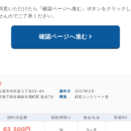
同意いただけたら『確認ページへ進む』ボタンをクリックし
せんのでご了承ください。
確認ページへ進む
細
り
古屋市中区栄３丁目35-46
2007年3月
営地下鉄名城線矢場町駅 徒歩7分
鉄筋コンクリート造
賃料/共益費
面積/間取り
敷金/礼金
部屋NO
63,500円
1K
0ヶ月