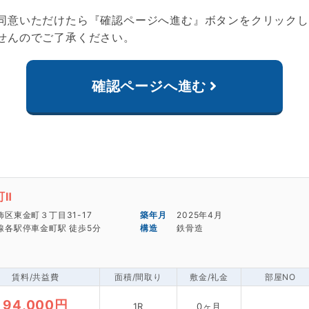
同意いただけたら『確認ページへ進む』ボタンをクリックし
せんのでご了承ください。
確認ページへ進む
細
町Ⅱ
区東金町３丁目31-17
2025年4月
線各駅停車金町駅 徒歩5分
鉄骨造
賃料/共益費
面積/間取り
敷金/礼金
部屋NO
94,000円
1R
0ヶ月